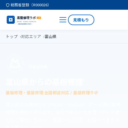
総務省登録（R000026）
見積もり
トップ
対応エリア
富山県
都道府県
富山県からの基板修理
基板修理・基盤修理 全国郵送対応 / 基盤修理ラボ
富山県のお客様から iPhone・Android・ゲーム機の基板
修理を郵送で承ります。他店で断られた修理・データ復
旧もご相談ください。 発送から2日目にお届けできる体
制を整えています。