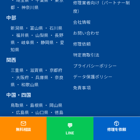
・
埼玉県
・
千葉県
・
東京
修理業者向け（パートナー制
都
・
神奈川県
度）
中部
会社情報
新潟県
・
富山県
・
石川県
お問い合わせ
・
福井県
・
山梨県
・
長野
県
・
岐阜県
・
静岡県
・
愛
修理依頼
知県
特定商取引法
関西
プライバシーポリシー
三重県
・
滋賀県
・
京都府
データ保護ポリシー
・
大阪府
・
兵庫県
・
奈良
県
・
和歌山県
免責事項
中国・四国
鳥取県
・
島根県
・
岡山県
・
広島県
・
山口県
・
徳島
県
・
香川県
・
愛媛県
・
高
💬
知県
無料相談
修理を依頼
LINE
九州・沖縄