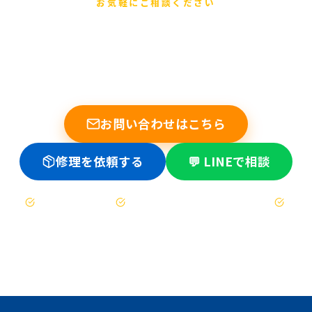
お気軽にご相談ください
まずは無料でご相談ください
他店で断られた基板修理もお任せください。データ復旧の実績
多数。修理不可時は送料のみ。
お問い合わせはこちら
修理を依頼する
💬 LINEで相談
お見積もりは無料
修理不可時は送料のみ（着払い）
47都道府県対応