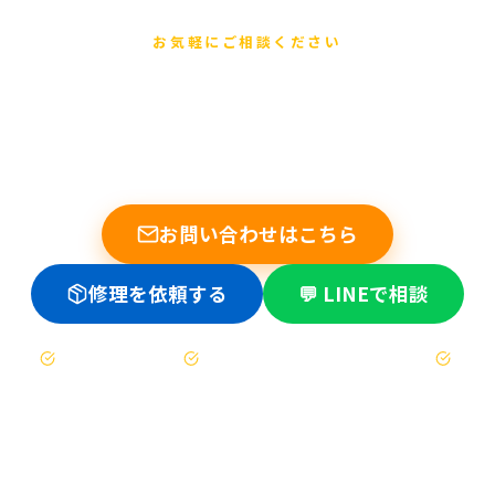
お気軽にご相談ください
まずは無料でご相談ください
他店で断られた基板修理もお任せください。データ復旧の実績
多数。修理不可時は送料のみ。
お問い合わせはこちら
修理を依頼する
💬 LINEで相談
お見積もりは無料
修理不可時は送料のみ（着払い）
47都道府県対応