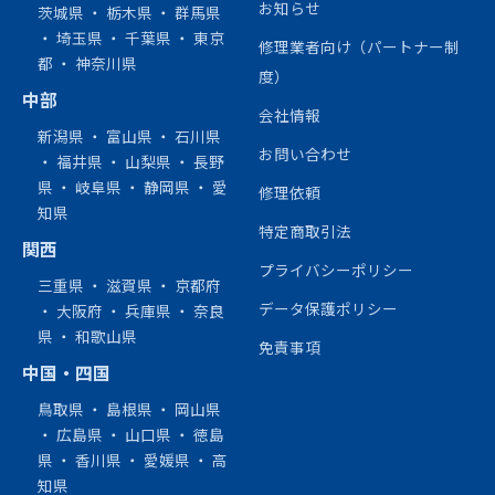
お知らせ
茨城県
・
栃木県
・
群馬県
・
埼玉県
・
千葉県
・
東京
修理業者向け（パートナー制
都
・
神奈川県
度）
中部
会社情報
新潟県
・
富山県
・
石川県
お問い合わせ
・
福井県
・
山梨県
・
長野
県
・
岐阜県
・
静岡県
・
愛
修理依頼
知県
特定商取引法
関西
プライバシーポリシー
三重県
・
滋賀県
・
京都府
データ保護ポリシー
・
大阪府
・
兵庫県
・
奈良
県
・
和歌山県
免責事項
中国・四国
鳥取県
・
島根県
・
岡山県
・
広島県
・
山口県
・
徳島
県
・
香川県
・
愛媛県
・
高
知県