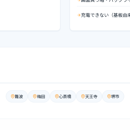
充電できない（基板由
難波
梅田
心斎橋
天王寺
堺市