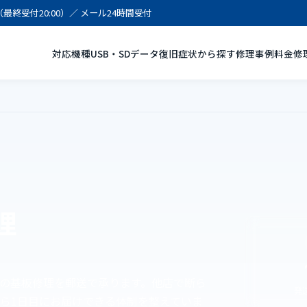
:00（最終受付20:00）／ メール24時間受付
対応機種
USB・SDデータ復旧
症状から探す
修理事例
料金
修
理
ーム機の基板修理を郵送で承ります。他店で断ら
発
から1日目にお届けできる体制を整えていま