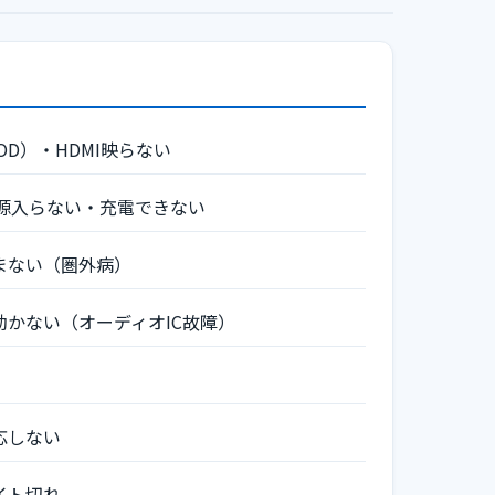
OD）・HDMI映らない
h の電源入らない・充電できない
まない（圏外病）
かない（オーディオIC故障）
応しない
イト切れ