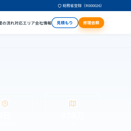
総務省登録（R000026）
見積もり
修理依頼
理の流れ
対応エリア
会社情報
1日
878万
送日数目安
人口