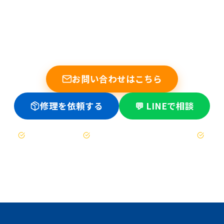
まずは無料でご相談ください
他店で断られた基板修理もお任せください。データ復旧の実績
多数。修理不可時は送料のみ。
お問い合わせはこちら
修理を依頼する
💬 LINEで相談
お見積もりは無料
修理不可時は送料のみ（着払い）
47都道府県対応