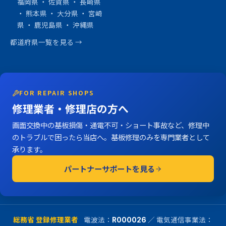
福岡県
・
佐賀県
・
長崎県
・
熊本県
・
大分県
・
宮崎
県
・
鹿児島県
・
沖縄県
都道府県一覧を見る →
FOR REPAIR SHOPS
修理業者・修理店の方へ
画面交換中の基板損傷・通電不可・ショート事故など、修理中
のトラブルで困ったら当店へ。基板修理のみを専門業者として
承ります。
パートナーサポートを見る
総務省 登録修理業者
電波法：
／ 電気通信事業法：
R000026