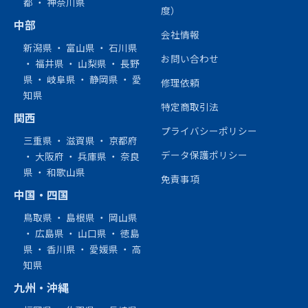
都
・
神奈川県
度）
中部
会社情報
新潟県
・
富山県
・
石川県
お問い合わせ
・
福井県
・
山梨県
・
長野
県
・
岐阜県
・
静岡県
・
愛
修理依頼
知県
特定商取引法
関西
プライバシーポリシー
三重県
・
滋賀県
・
京都府
データ保護ポリシー
・
大阪府
・
兵庫県
・
奈良
県
・
和歌山県
免責事項
中国・四国
鳥取県
・
島根県
・
岡山県
・
広島県
・
山口県
・
徳島
県
・
香川県
・
愛媛県
・
高
知県
九州・沖縄