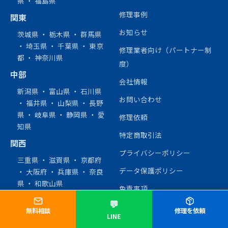
県
・
福島県
修理事例
関東
お知らせ
茨城県
・
栃木県
・
群馬県
・
埼玉県
・
千葉県
・
東京
修理業者向け（パートナー制
都
・
神奈川県
度）
中部
会社情報
新潟県
・
富山県
・
石川県
お問い合わせ
・
福井県
・
山梨県
・
長野
県
・
岐阜県
・
静岡県
・
愛
修理依頼
知県
特定商取引法
関西
プライバシーポリシー
三重県
・
滋賀県
・
京都府
データ保護ポリシー
・
大阪府
・
兵庫県
・
奈良
県
・
和歌山県
免責事項
中国・四国
💬
無料相談
修理を依頼
LINE
鳥取県
・
島根県
・
岡山県