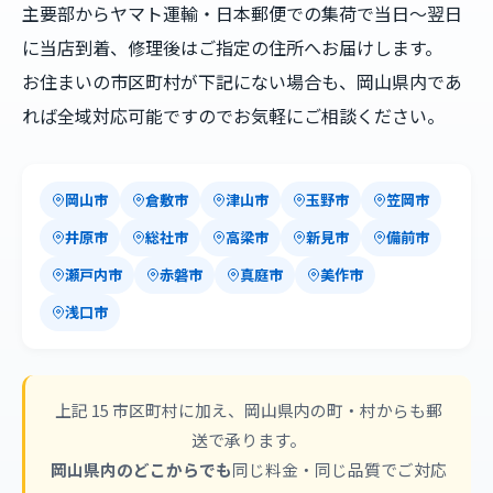
主要部からヤマト運輸・日本郵便での集荷で当日〜翌日
に当店到着、修理後はご指定の住所へお届けします。
お住まいの市区町村が下記にない場合も、岡山県内であ
れば全域対応可能ですのでお気軽にご相談ください。
岡山市
倉敷市
津山市
玉野市
笠岡市
井原市
総社市
高梁市
新見市
備前市
瀬戸内市
赤磐市
真庭市
美作市
浅口市
上記 15 市区町村に加え、岡山県内の町・村からも郵
送で承ります。
岡山県内のどこからでも
同じ料金・同じ品質でご対応