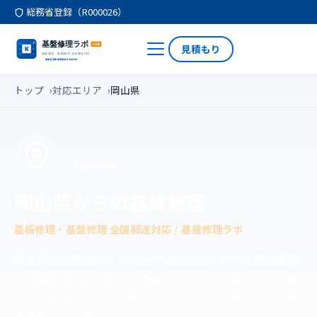
総務省登録（R000026）
見積もり
トップ
対応エリア
岡山県
都道府県
岡山県からの基板修理
基板修理・基盤修理 全国郵送対応 / 基盤修理ラボ
岡山県のお客様から iPhone・Android・ゲーム機の基板
修理を郵送で承ります。他店で断られた修理・データ復
旧もご相談ください。 発送から1日目にお届けできる体
制を整えています。