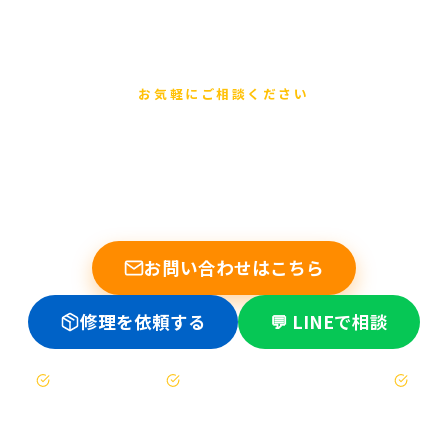
お気軽にご相談ください
まずは無料でご相談ください
他店で断られた基板修理もお任せください。データ復旧の実績
多数。修理不可時は送料のみ。
お問い合わせはこちら
修理を依頼する
💬 LINEで相談
お見積もりは無料
修理不可時は送料のみ（着払い）
47都道府県対応