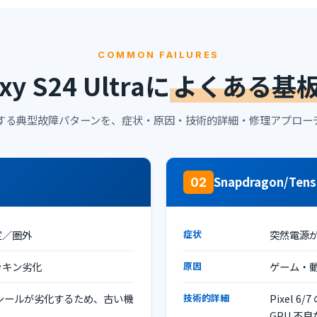
COMMON FAILURES
xy S24 Ultraに
よくある基
する典型故障パターンを、症状・原因・技術的詳細・修理アプロー
Snapdragon/Ten
02
定／圏外
症状
突然電源
ッキン劣化
原因
ゲーム・
でシールが劣化するため、古い機
技術的詳細
Pixel 6/
GPU 不