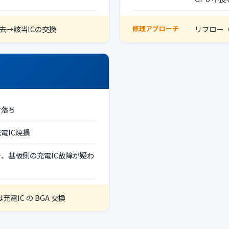
去→該当ICの交換
修理アプローチ
リフロー（
け落ち
電IC焼損
、基板側の充電IC故障が疑わ
充電IC の BGA 交換