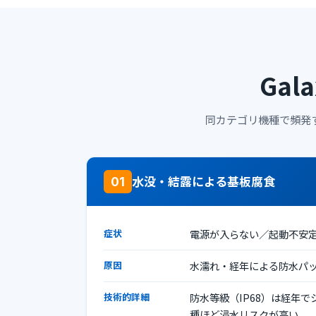
Gala
同カテゴリ機種で頻発
水没・結露による基板腐食
01
症状
電源が入らない／起動不安
原因
水濡れ・経年による防水パ
技術的詳細
防水等級（IP68）は経年
種ほど浸水リスクが高い。