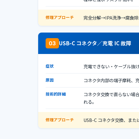
修理アプローチ
完全分解→IPA洗浄→腐食除
USB-C コネクタ／充電 IC 故障
03
症状
充電できない・ケーブル抜
原因
コネクタ内部の端子摩耗、充
技術的詳細
コネクタ交換で直らない場合
れる。
修理アプローチ
USB-C コネクタ交換、または