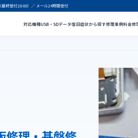
:00（最終受付20:00）／ メール24時間受付
対応機種
USB・SDデータ復旧
症状から探す
修理事例
料金
修
a 基板修理・基盤修