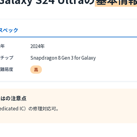
スペック
売年
2024年
載チップ
Snapdragon 8 Gen 3 for Galaxy
理難易度
高
ならではの注意点
icated IC）の修理対応可。