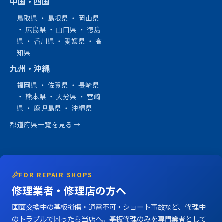
中国・四国
鳥取県
・
島根県
・
岡山県
・
広島県
・
山口県
・
徳島
県
・
香川県
・
愛媛県
・
高
知県
九州・沖縄
福岡県
・
佐賀県
・
長崎県
・
熊本県
・
大分県
・
宮崎
県
・
鹿児島県
・
沖縄県
都道府県一覧を見る →
FOR REPAIR SHOPS
修理業者・修理店の方へ
画面交換中の基板損傷・通電不可・ショート事故など、修理中
のトラブルで困ったら当店へ。基板修理のみを専門業者として