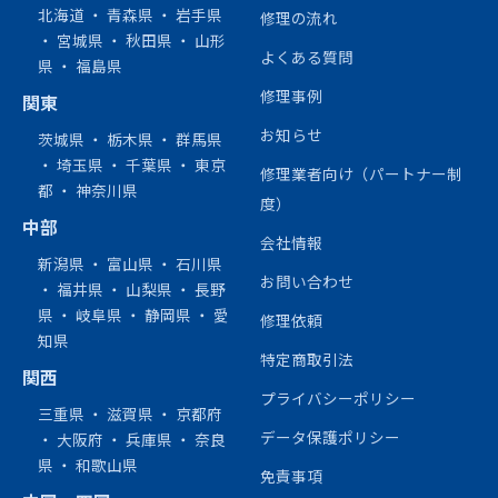
北海道
・
青森県
・
岩手県
修理の流れ
・
宮城県
・
秋田県
・
山形
よくある質問
県
・
福島県
修理事例
関東
お知らせ
茨城県
・
栃木県
・
群馬県
・
埼玉県
・
千葉県
・
東京
修理業者向け（パートナー制
都
・
神奈川県
度）
中部
会社情報
新潟県
・
富山県
・
石川県
お問い合わせ
・
福井県
・
山梨県
・
長野
県
・
岐阜県
・
静岡県
・
愛
修理依頼
知県
特定商取引法
関西
プライバシーポリシー
三重県
・
滋賀県
・
京都府
データ保護ポリシー
・
大阪府
・
兵庫県
・
奈良
県
・
和歌山県
免責事項