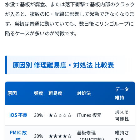
水没で基板が腐食、または落下衝撃で基板内部のクラック
が入ると、複数のIC・配線に影響して起動できなくなりま
す。当初は普通に動いていても、数日後にリンゴループに
陥るケースが多いのが特徴です。
原因別 修理難易度・対処法 比較表
データ
原因
頻度
難易度
対処法
維持
消える
iOS 不良
30%
★☆☆☆☆
iTunes 復元
可能性
PMIC 故
基板修理
維持さ
30%
★★★★☆
障
（PMIC交換）
れる