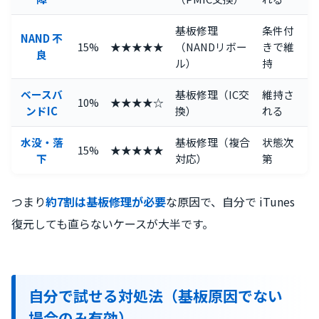
基板修理
条件付
NAND 不
15%
★★★★★
（NANDリボー
きで維
良
ル）
持
ベースバ
基板修理（IC交
維持さ
10%
★★★★☆
ンドIC
換）
れる
水没・落
基板修理（複合
状態次
15%
★★★★★
下
対応）
第
つまり
約7割は基板修理が必要
な原因で、自分で iTunes
復元しても直らないケースが大半です。
自分で試せる対処法（基板原因でない
場合のみ有効）