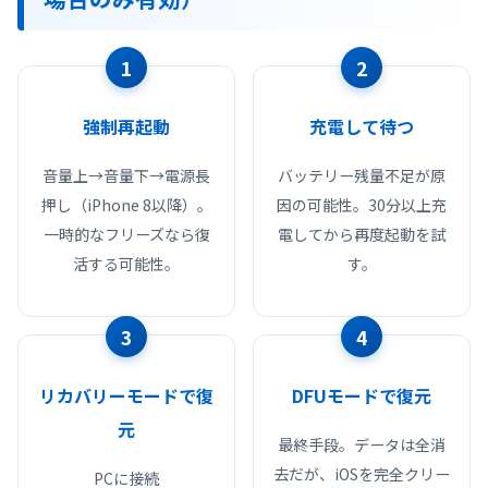
1
2
強制再起動
充電して待つ
音量上→音量下→電源長
バッテリー残量不足が原
押し（iPhone 8以降）。
因の可能性。30分以上充
一時的なフリーズなら復
電してから再度起動を試
活する可能性。
す。
3
4
リカバリーモードで復
DFUモードで復元
元
最終手段。データは全消
去だが、iOSを完全クリー
PCに接続