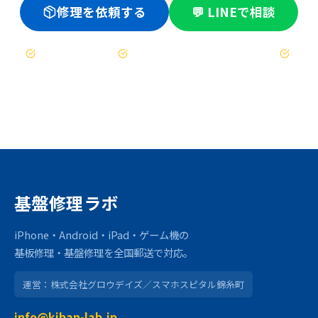
修理を依頼する
💬 LINEで相談
お見積もりは無料
修理不可時は送料のみ（着払い）
47都道府県対応
基盤修理ラボ
iPhone・Android・iPad・ゲーム機の
基板修理・基盤修理を全国郵送で対応。
運営：株式会社グロウデイズ／スマホスピタル錦糸町
info@kiban-lab.jp