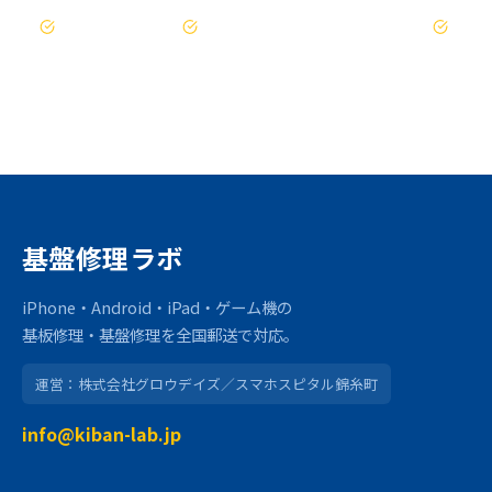
お見積もりは無料
修理不可時は送料のみ（着払い）
47都道府県対応
基盤修理ラボ
iPhone・Android・iPad・ゲーム機の
基板修理・基盤修理を全国郵送で対応。
運営：株式会社グロウデイズ／スマホスピタル錦糸町
info@kiban-lab.jp