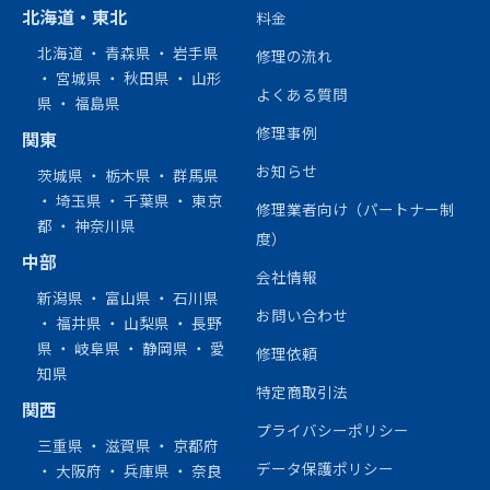
北海道・東北
料金
北海道
・
青森県
・
岩手県
修理の流れ
・
宮城県
・
秋田県
・
山形
よくある質問
県
・
福島県
修理事例
関東
お知らせ
茨城県
・
栃木県
・
群馬県
・
埼玉県
・
千葉県
・
東京
修理業者向け（パートナー制
都
・
神奈川県
度）
中部
会社情報
新潟県
・
富山県
・
石川県
お問い合わせ
・
福井県
・
山梨県
・
長野
県
・
岐阜県
・
静岡県
・
愛
修理依頼
知県
特定商取引法
関西
プライバシーポリシー
三重県
・
滋賀県
・
京都府
データ保護ポリシー
・
大阪府
・
兵庫県
・
奈良