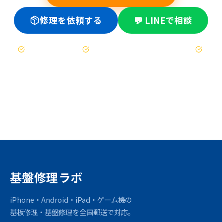
修理を依頼する
💬 LINEで相談
お見積もりは無料
修理不可時は送料のみ（着払い）
47都道府県対応
基盤修理ラボ
iPhone・Android・iPad・ゲーム機の
基板修理・基盤修理を全国郵送で対応。