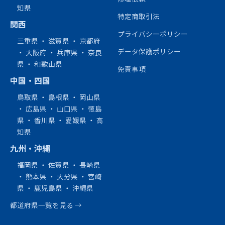
知県
特定商取引法
関西
プライバシーポリシー
三重県
・
滋賀県
・
京都府
データ保護ポリシー
・
大阪府
・
兵庫県
・
奈良
県
・
和歌山県
免責事項
中国・四国
鳥取県
・
島根県
・
岡山県
・
広島県
・
山口県
・
徳島
県
・
香川県
・
愛媛県
・
高
知県
九州・沖縄
福岡県
・
佐賀県
・
長崎県
・
熊本県
・
大分県
・
宮崎
県
・
鹿児島県
・
沖縄県
都道府県一覧を見る →