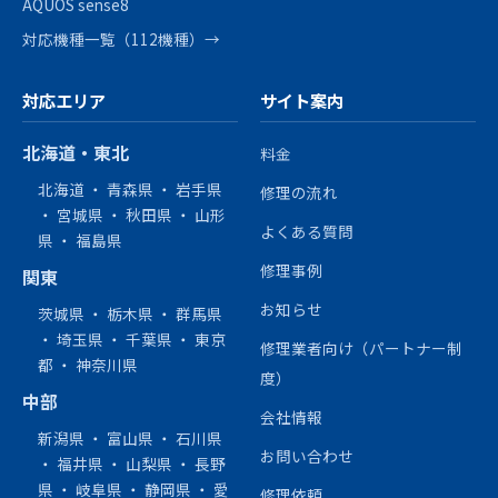
AQUOS sense8
対応機種一覧（112機種）→
対応エリア
サイト案内
北海道・東北
料金
北海道
・
青森県
・
岩手県
修理の流れ
・
宮城県
・
秋田県
・
山形
よくある質問
県
・
福島県
修理事例
関東
お知らせ
茨城県
・
栃木県
・
群馬県
・
埼玉県
・
千葉県
・
東京
修理業者向け（パートナー制
都
・
神奈川県
度）
中部
会社情報
新潟県
・
富山県
・
石川県
お問い合わせ
・
福井県
・
山梨県
・
長野
県
・
岐阜県
・
静岡県
・
愛
修理依頼