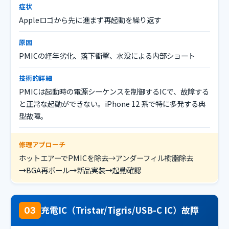
症状
Appleロゴから先に進まず再起動を繰り返す
原因
PMICの経年劣化、落下衝撃、水没による内部ショート
技術的詳細
PMICは起動時の電源シーケンスを制御するICで、故障する
と正常な起動ができない。iPhone 12 系で特に多発する典
型故障。
修理アプローチ
ホットエアーでPMICを除去→アンダーフィル樹脂除去
→BGA再ボール→新品実装→起動確認
充電IC（Tristar/Tigris/USB-C IC）故障
03