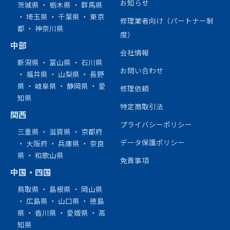
お知らせ
茨城県
・
栃木県
・
群馬県
・
埼玉県
・
千葉県
・
東京
修理業者向け（パートナー制
都
・
神奈川県
度）
中部
会社情報
新潟県
・
富山県
・
石川県
お問い合わせ
・
福井県
・
山梨県
・
長野
県
・
岐阜県
・
静岡県
・
愛
修理依頼
知県
特定商取引法
関西
プライバシーポリシー
三重県
・
滋賀県
・
京都府
データ保護ポリシー
・
大阪府
・
兵庫県
・
奈良
県
・
和歌山県
免責事項
中国・四国
鳥取県
・
島根県
・
岡山県
・
広島県
・
山口県
・
徳島
県
・
香川県
・
愛媛県
・
高
知県