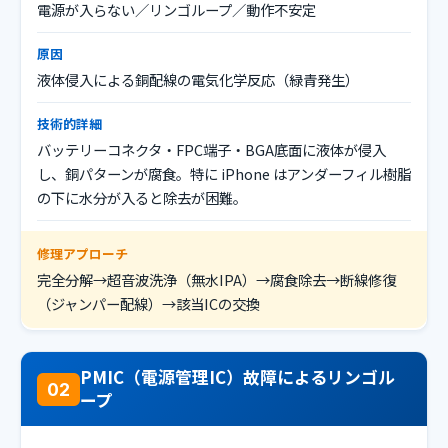
電源が入らない／リンゴループ／動作不安定
原因
液体侵入による銅配線の電気化学反応（緑青発生）
技術的詳細
バッテリーコネクタ・FPC端子・BGA底面に液体が侵入
し、銅パターンが腐食。特に iPhone はアンダーフィル樹脂
の下に水分が入ると除去が困難。
修理アプローチ
完全分解→超音波洗浄（無水IPA）→腐食除去→断線修復
（ジャンパー配線）→該当ICの交換
PMIC（電源管理IC）故障によるリンゴル
02
ープ