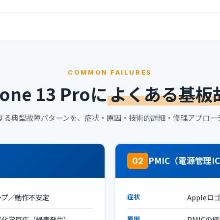
COMMON FAILURES
hone 13 Proに
よくある基板
する典型故障パターンを、症状・原因・技術的詳細・修理アプロー
PMIC（電源管理
02
ープ／動作不安定
症状
Apple
気化学反応（緑青発生）
原因
PMICの