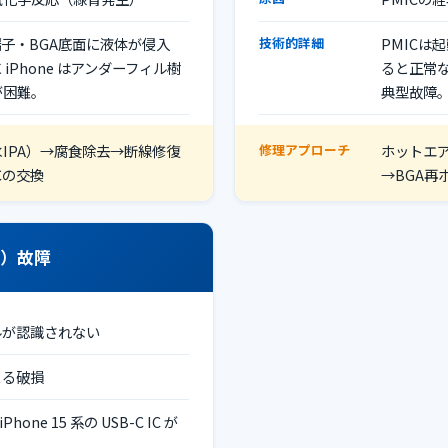
端子・BGA底面に液体が侵入
技術的詳細
PMICは
iPhone はアンダーフィル樹
ると正常な
が困難。
典型故障
IPA）→腐食除去→断線修復
修理アプローチ
ホットエア
Cの交換
→BGA再
 IC）故障
ルが認識されない
よる破損
iPhone 15 系の USB-C IC が
ス。