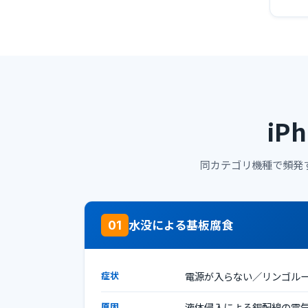
iP
同カテゴリ機種で頻発
水没による基板腐食
01
症状
電源が入らない／リンゴル
原因
液体侵入による銅配線の電