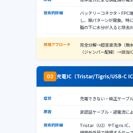
技術的詳細
バッテリーコネクタ・FPC
し、銅パターンが腐食。特に 
脂の下に水分が入ると除去
修理アプローチ
完全分解→超音波洗浄（無水
（ジャンパー配線）→該当I
充電IC（Tristar/Tigris/USB-C
03
症状
充電できない・純正ケーブ
原因
非認証ケーブル・過電流に
技術的詳細
Tristar（U2）やTigris IC、
規格外信号で焼損するケー