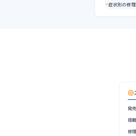
症状別の修理
発
搭
修