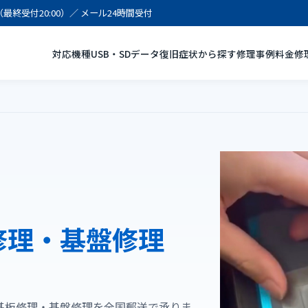
:00（最終受付20:00）／ メール24時間受付
対応機種
USB・SDデータ復旧
症状から探す
修理事例
料金
修
基板修理・基盤修理
c 搭載）の基板修理・基盤修理を全国郵送で承りま