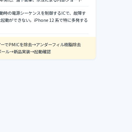
起動時の電源シーケンスを制御するICで、故障す
起動ができない。iPhone 12 系で特に多発する
。
ーでPMICを除去→アンダーフィル樹脂除去
ボール→新品実装→起動確認