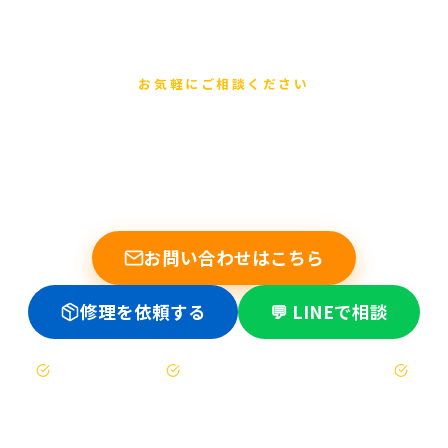
お気軽にご相談ください
まずは無料でご相談ください
他店で断られた基板修理もお任せください。データ復旧の実績
多数。修理不可時は送料のみ。
お問い合わせはこちら
修理を依頼する
💬 LINEで相談
お見積もりは無料
修理不可時は送料のみ（着払い）
47都道府県対応