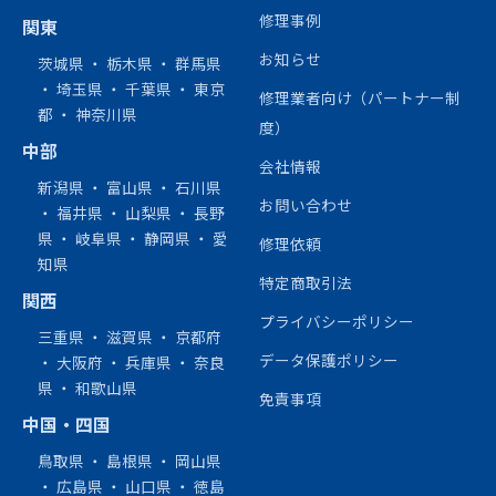
修理事例
関東
お知らせ
茨城県
・
栃木県
・
群馬県
・
埼玉県
・
千葉県
・
東京
修理業者向け（パートナー制
都
・
神奈川県
度）
中部
会社情報
新潟県
・
富山県
・
石川県
お問い合わせ
・
福井県
・
山梨県
・
長野
県
・
岐阜県
・
静岡県
・
愛
修理依頼
知県
特定商取引法
関西
プライバシーポリシー
三重県
・
滋賀県
・
京都府
データ保護ポリシー
・
大阪府
・
兵庫県
・
奈良
県
・
和歌山県
免責事項
中国・四国
鳥取県
・
島根県
・
岡山県
・
広島県
・
山口県
・
徳島