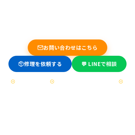
まずは無料でご相談ください
他店で断られた基板修理もお任せください。データ復旧の実績
多数。修理不可時は送料のみ。
お問い合わせはこちら
修理を依頼する
💬 LINEで相談
お見積もりは無料
修理不可時は送料のみ（着払い）
47都道府県対応