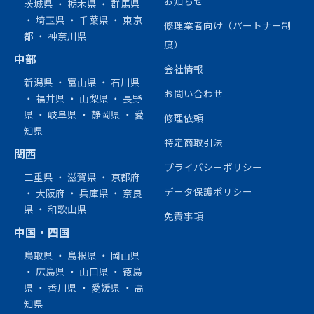
お知らせ
茨城県
・
栃木県
・
群馬県
・
埼玉県
・
千葉県
・
東京
修理業者向け（パートナー制
都
・
神奈川県
度）
中部
会社情報
新潟県
・
富山県
・
石川県
お問い合わせ
・
福井県
・
山梨県
・
長野
県
・
岐阜県
・
静岡県
・
愛
修理依頼
知県
特定商取引法
関西
プライバシーポリシー
三重県
・
滋賀県
・
京都府
データ保護ポリシー
・
大阪府
・
兵庫県
・
奈良
県
・
和歌山県
免責事項
中国・四国
鳥取県
・
島根県
・
岡山県
・
広島県
・
山口県
・
徳島
県
・
香川県
・
愛媛県
・
高
知県